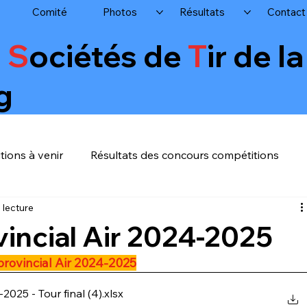
Comité
Photos
Résultats
Contact
s
S
ociétés de
T
ir de l
g
ions à venir
Résultats des concours compétitions
 lecture
incial Air 2024-2025
provincial Air 2024-2025
2025 - Tour final (4)
.xlsx