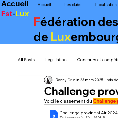
Accueil
Accueil
Les clubs
Localisation
Fst
-
Lux
F
édération de
de
Lux
embour
All Posts
Législation
Concours et compétit
Ronny Gruslin
23 mars 2025
1 min de
Challenge prov
Voici le classement du 
Challenge 
Challenge provincial Air 2024-
Télécharger XLSX • 150KB