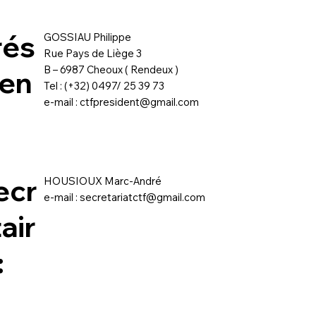
rés
GOSSIAU Philippe
Rue Pays de Liège 3
B – 6987 Cheoux ( Rendeux )
den
Tel : (+32) 0497/ 25 39 73
e-mail :
ctfpresident@gmail.com
ecr
HOUSIOUX Marc-André
e-mail :
secretariatctf@gmail.com
air
: