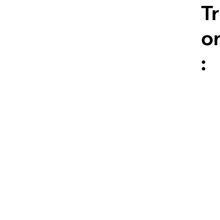
T
or
: