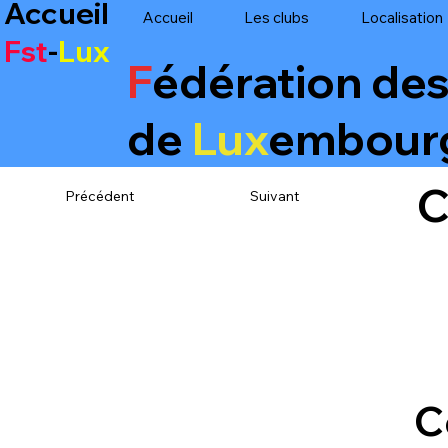
Accueil
Accueil
Les clubs
Localisation
Fst
-
Lux
F
édération de
de
Lux
embour
C
Suivant
Précédent
C