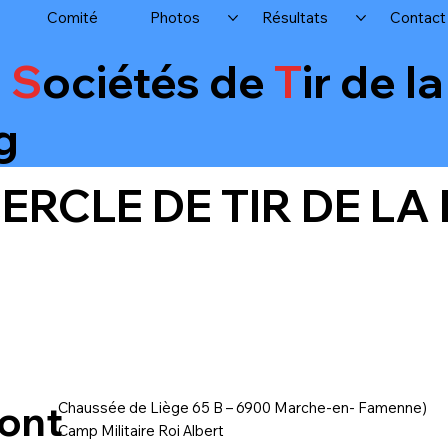
Comité
Photos
Résultats
Contact
s
S
ociétés de
T
ir de l
g
ERCLE DE TIR DE L
ont
Chaussée de Liège 65 B – 6900 Marche-en- Famenne)
Camp Militaire Roi Albert