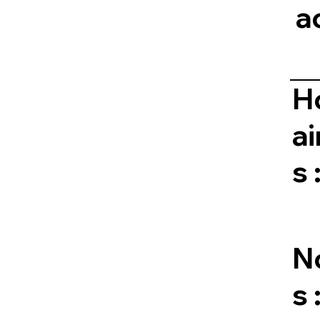
a
H
ai
s 
N
s 