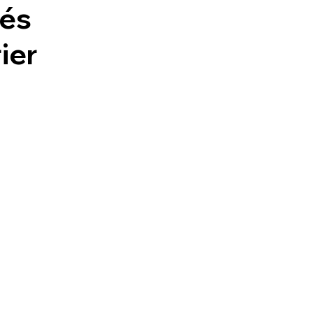
rés
ier