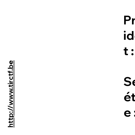
P
i
t :
http://www.tirctf.be
S
ét
e 